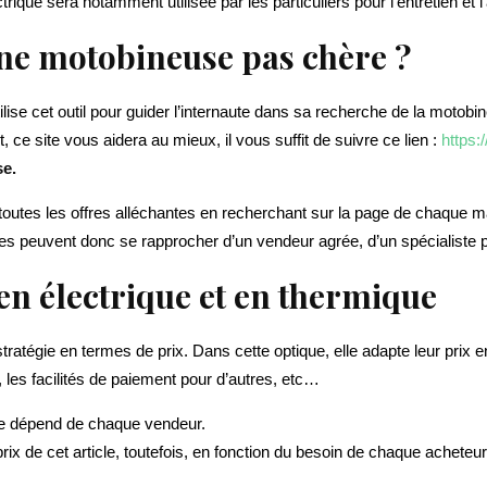
ue sera notamment utilisée par les particuliers pour l’entretien et 
e motobineuse pas chère ?
se cet outil pour guider l’internaute dans sa recherche de la motobin
ce site vous aidera au mieux, il vous suffit de suivre ce lien :
https:
e.
r toutes les offres alléchantes en recherchant sur la page de chaque 
les peuvent donc se rapprocher d’un vendeur agrée, d’un spécialiste p
n électrique et en thermique
tégie en termes de prix. Dans cette optique, elle adapte leur prix en
, les facilités de paiement pour d’autres, etc…
ue dépend de chaque vendeur.
rix de cet article, toutefois, en fonction du besoin de chaque achete